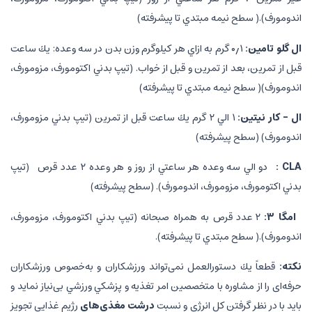
اندومورف).( سطح نيمه مبتدي تا پيشرفته)
ال گلو تامين:
۰٫۱ گرم به ازاي هر کیلوگرم وزن بدن در سه وعده: يك ساعت
قبل از تمرين، بعد از تمرين و قبل از خواب. (تيپ بدني اكتومورف، مزومورف،
اندومورف)( سطح نيمه مبتدي تا پيشرفته)
ال
–
كار نيتين:
۱ الي ۲ گرم يك ساعت قبل از تمرين (تيپ بدني مزومورف،
اندومورف) (سطح پيشرفته)
CLA :
دو الي سه وعده هر ساعتي از روز و هر وعده ۲ عدد قرص (تيپ
بدني اكتومورف، مزومورف، اندومورف). (سطح پيشرفته)
امگا ۳
:
۲ عدد قرص به همراه صبحانه (تيپ بدني اكتومورف، مزومورف،
اندومورف).( سطح مبتدي تا پيشرفته).
نكته:
قطعاً يك دستورالعمل نمی‌تواند ورزشكاران و به‌خصوص ورزشكاران
حرفه‌ای را از مشاوره با متخصصين امر تغذيه و پزشكي ورزشي بی‌نیاز نمايد و
بايد با در نظر گرفتن كل انرژي و نسبت
درشت مغذی‌های
رژيم غذايي تجويز