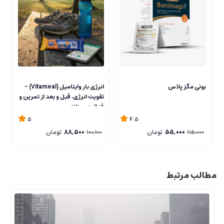
بونی مگز پلاس
انرژی بار وایتامیل (Vitameal) –
تقویت انرژی، قبل و بعد از تمرین و
ل
فعالیت روزانه
5
4.5
55,000
تومان
88,500
تومان
0
100,100
115,000
مطالب مرتبط