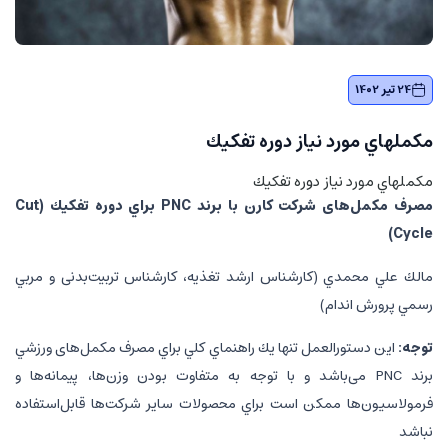
24 تیر 1402
مكملهاي مورد نياز دوره تفكيك
مكملهاي مورد نياز دوره تفكيك
مصرف مکمل‌های شركت كارن با برند
PNC
براي دوره تفكيك
(Cut
Cycle)
مالك علي محمدي (كارشناس ارشد تغذيه، كارشناس تربیت‌بدنی و مربي
رسمي پرورش اندام)
توجه:
اين دستورالعمل تنها يك راهنماي كلي براي مصرف مکمل‌های ورزشي
برند PNC می‌باشد و با توجه به متفاوت بودن وزن‌ها، پیمانه‌ها و
فرمولاسیون‌ها ممكن است براي محصولات ساير شرکت‌ها قابل‌استفاده
نباشد