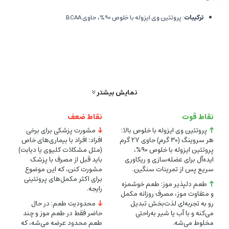
ترکیبات
: پروتئین وی ایزوله با خلوص 90%، حاوی BCAA .
موارد مصرف
: عضله‌سازی، ریکاوری پس از تمرین، افزایش قدرت و استقامت.
مزایا
: کم‌چرب، بدون شکر افزوده، کم‌لاکتوز (مناسب برای افراد حساس به
لاکتوز).
طعم
: موز .
نمایش بیشتر
مناسب برای
: ورزشکاران حرفه‌ای ، بدنسازی، وزنه‌برداری.
نقاط قوت
نقاط ضعف
نحوه مصرف
:
پروتئین وی ایزوله با خلوص بالا:
مشورت پزشکی برای برخی
1 پیمانه (30 گرم) از پودر را در 200-250 میلی‌لیتر آب یا شیر کم‌چرب حل کنید.
هر سروینگ (30 گرم) حاوی 27 گرم
افراد: افراد با بیماری‌های خاص
پروتئین ایزوله با خلوص 90%،
(مثل مشکلات کلیوی یا دیابت)
ایده‌آل برای عضله‌سازی و ریکاوری
باید قبل از مصرف با پزشک
بهترین زمان مصرف
:
سریع پس از تمرینات سنگین.
مشورت کنن، که این موضوع
بلافاصله پس از تمرین برای ریکاوری عضلانی.
برای اکثر مکمل‌های پروتئینی
طعم دلپذیر موز: طعم خوشمزه
رایجه.
صبح یا بین وعده‌های غذایی برای تأمین پروتئین روزانه.
و متفاوت موز، مصرف روزانه مکمل
رو به تجربه‌ای لذت‌بخش تبدیل
محدودیت طعم: در حال
می‌کنه و با آب یا شیر به‌راحتی
حاضر فقط در طعم موز و چند
برای نتیجه بهتر، روزانه 1 تا 2 سروینگ مصرف شود (بسته به نیاز پروتئینی و
مخلوط می‌شه.
طعم محدود عرضه می‌شه، که