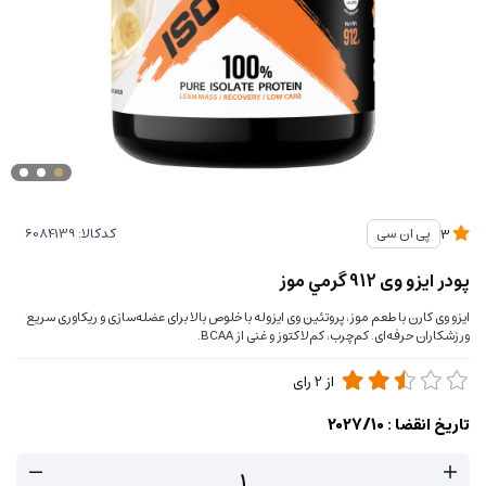
کدکالا:
پی ان سی
3
پودر ایزو وی 912 گرمي موز
ایزو وی کارن با طعم موز، پروتئین وی ایزوله با خلوص بالا برای عضله‌سازی و ریکاوری سریع
ورزشکاران حرفه‌ای. کم‌چرب، کم‌لاکتوز و غنی از BCAA.
از
2
رای
تاریخ انقضا :
2027/10