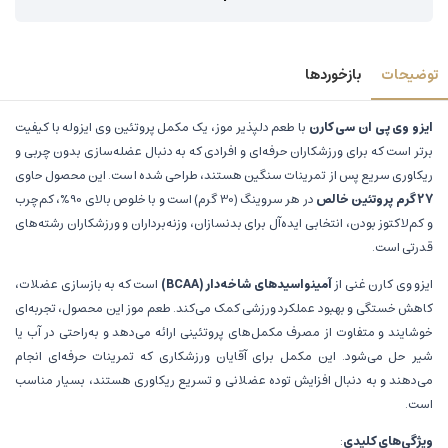
توضیحات
بازخوردها
ایزو وی پی ان سی کارن
با طعم دلپذیر موز، یک مکمل پروتئین وی ایزوله با کیفیت
برتر است که برای ورزشکاران حرفه‌ای و افرادی که به دنبال عضله‌سازی بدون چربی و
ریکاوری سریع پس از تمرینات سنگین هستند، طراحی شده است. این محصول حاوی
27 گرم پروتئین خالص
در هر سروینگ (30 گرم) است و با خلوص بالای 90%، کم‌چرب
و کم‌لاکتوز بودن، انتخابی ایده‌آل برای بدنسازان، وزنه‌برداران و ورزشکاران رشته‌های
قدرتی است.
ایزو وی کارن غنی از
آمینواسیدهای شاخه‌دار (BCAA)
است که به بازسازی عضلات،
کاهش خستگی و بهبود عملکرد ورزشی کمک می‌کند. طعم موز این محصول، تجربه‌ای
خوشایند و متفاوت از مصرف مکمل‌های پروتئینی ارائه می‌دهد و به‌راحتی در آب یا
شیر حل می‌شود. این مکمل برای آقایان ورزشکاری که تمرینات حرفه‌ای انجام
می‌دهند و به دنبال افزایش توده عضلانی و تسریع ریکاوری هستند، بسیار مناسب
است.
ویژگی‌های کلیدی
: