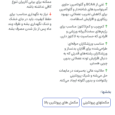
ممکنه برای برخی کاربران تنوع
غنی از BCAA و گلوتامین: حاوی
شدت تمرین).
کافی نداشته باشه.
آمینواسیدهای شاخه‌دار و گلوتامین
برای کاهش تخریب عضلانی، بهبود
نیاز به نگهداری مناسب: برای
هشدارها
:
ریکاوری و افزایش استقامت.
حفظ کیفیت، باید در جای خشک
و خنک نگهداری بشه و ظرف چند
کم‌چرب و کم‌لاکتوز: مناسب برای
ماه پس از باز شدن مصرف بشه.
افراد مبتلا به بیماری‌های کلیوی، کبدی یا دیابت قبل از مصرف با پزشک
رژیم‌های سخت‌گیرانه ورزشی و
افرادی که حساسیت به لاکتوز دارن.
مشورت کنند.
مناسب ورزشکاران حرفه‌ای:
از مصرف بیش از مقدار توصیه‌شده خودداری کنید.
طراحی‌شده برای آقایان بدنساز و
ورزشکاران رشته‌های قدرتی که به
در جای خشک و خنک (15-25 درجه سانتی‌گراد) و دور از دسترس کودکان
دنبال افزایش توده عضلانی بدون
نگهداری شود.
چربی هستن.
این محصول جایگزین رژیم غذایی متنوع نیست.
حلالیت عالی: به‌سرعت در مایعات
حل می‌شه و شیک پروتئینی
یکنواخت و بدون گلوله ایجاد می‌کنه.
ویژگی‌ها
:
بخشها :
برند
: کارن (PNC)
مکملهای پروتئینی
مکمل های پروتئین بالا
وزن
: 900 گرم
تعداد سروینگ
: حدود 30 سروینگ (هر سروینگ 30 گرم)