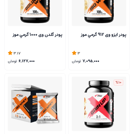
پودر ایزو وی 912 گرمي موز
پودر گلدن وی 1000 گرمي موز
3.17
3
7,095,000
تومان
6,127,000
تومان
%10