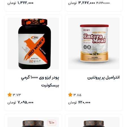
3,267,000
تومان
1,342,000
تومان
3,630,000
انترامیل پر پروتئین
پودر ایزو وی 1000 گرمي
بيسكوئيت
3.73
3.85
420,000
تومان
7,095,000
تومان
%10