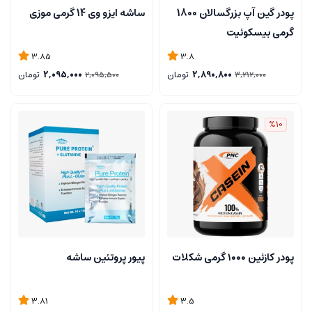
پودر گین آپ بزرگسالان 1800
ساشه ايزو وی 14 گرمی موزی
گرمی بيسكوئيت
3.85
3.8
2,890,800
تومان
2,095,000
تومان
2,095,500
3,212,000
%10
پودر کازئین ۱۰۰۰ گرمی شکلات
پیور پروتئین ساشه
3.81
3.5