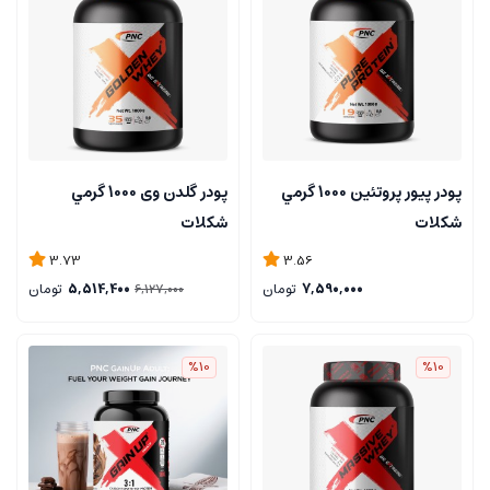
پودر پیور پروتئین 1000 گرمي
پودر گلدن وی 1000 گرمي
شكلات
شكلات
3.73
3.56
7,590,000
تومان
5,514,400
تومان
6,127,000
%10
%10