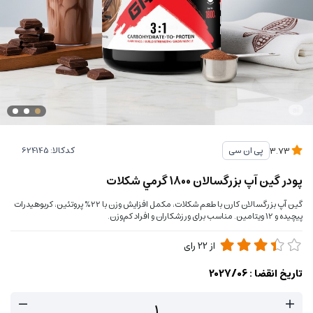
کدکالا:
پی ان سی
3.73
پودر گین آپ بزرگسالان 1800 گرمي شكلات
گین آپ بزرگسالان کارن با طعم شکلات، مکمل افزایش وزن با 22% پروتئین، کربوهیدرات
پیچیده و 12 ویتامین. مناسب برای ورزشکاران و افراد کم‌وزن.
از
22
رای
تاریخ انقضا :
2027/06