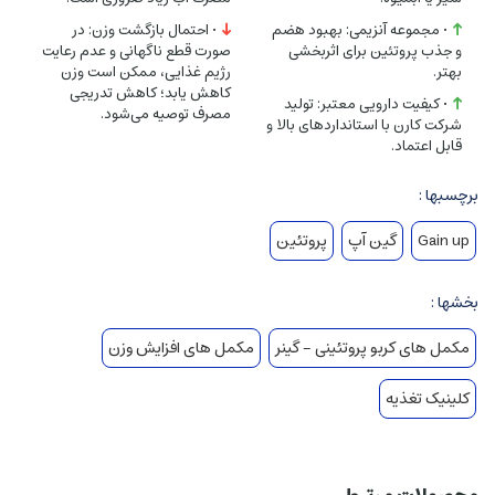
نگهداری شود.
• مجموعه آنزیمی: بهبود هضم
• احتمال بازگشت وزن: در
مصرف را به‌تدریج کاهش دهید تا از بازگشت وزن جلوگیری شود.
و جذب پروتئین برای اثربخشی
صورت قطع ناگهانی و عدم رعایت
بهتر.
رژیم غذایی، ممکن است وزن
کاهش یابد؛ کاهش تدریجی
ویژگی‌ها
:
• کیفیت دارویی معتبر: تولید
مصرف توصیه می‌شود.
شرکت کارن با استانداردهای بالا و
برند
: کارن (PNC)
قابل اعتماد.
وزن
: 1800 گرم
برچسبها :
تعداد سروینگ
: 20 سروینگ (هر سروینگ 2 پیمانه)
Gain up
گین آپ
پروتئین
کشور سازنده
: ایران
بخشها :
مکمل های کربو پروتئینی - گينر
مکمل های افزایش وزن
کلینیک تغذیه