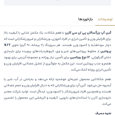
توضیحات
بازخوردها
گین آپ بزرگسالان پی ان سی کارن
با طعم شکلات، یک مکمل غذایی با کیفیت بالا
برای افزایش وزن و تأمین انرژی در افراد کم‌وزن، ورزشکاران و غیرورزشکارانی است که
دچار سوءتغذیه یا کمبود وزن هستند. هر سروینگ (2 پیمانه، 90 گرم) حاوی
22%
پروتئین
از مخلوط پروتئین‌های شیر و وی، کربوهیدرات‌های پیچیده برای بازسازی
ذخایر گلیکوژنی،
12
نوع ویتامین
برای تأمین نیاز روزانه، و مجموعه آنزیمی برای بهبود
هضم و جذب پروتئین است. این مکمل به جلوگیری از تحلیل عضلانی، افزایش وزن و
تأمین انرژی روزانه کمک می‌کند.
طعم شکلاتاین محصول تجربه‌ای خوشمزه ارائه می‌دهد و به‌راحتی در آب، شیر یا
آبمیوه حل می‌شود. گین آپ برای ورزشکارانی که به دنبال افزایش وزن و حجم عضلانی
هستند و همچنین افراد غیرورزشکار با کمبود وزن، ایده‌آل است. تولید شرکت معتبر
داروسازی کارن با استانداردهای دارویی، کیفیت و اثربخشی این محصول را تضمین
می‌کند.
نحوه مصرف
: