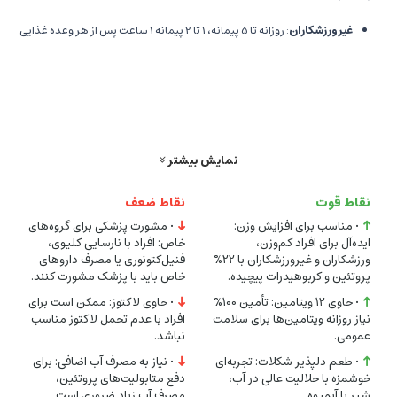
غیرورزشکاران
: روزانه تا 5 پیمانه، 1 تا 2 پیمانه 1 ساعت پس از هر وعده غذایی
(صبحانه، ناهار، شام) در 200 میلی‌لیتر آب، شیر یا آبمیوه حل شود.
ورزشکاران
: 1 تا 2 پیمانه 3 ساعت قبل از تمرین، 1 تا 2 پیمانه نیم تا 1 ساعت
پس از تمرین، و 2 پیمانه باقی‌مانده پس از یکی از وعده‌های غذایی (صبحانه،
ناهار یا شام).
نمایش بیشتر
نکته
: از مصرف قبل از وعده‌های غذایی خودداری کنید. همراه با آب فراوان
نقاط قوت
نقاط ضعف
مصرف شود.
• مناسب برای افزایش وزن:
• مشورت پزشکی برای گروه‌های
ایده‌آل برای افراد کم‌وزن،
خاص: افراد با نارسایی کلیوی،
هشدارها
:
ورزشکاران و غیرورزشکاران با 22%
فنیل‌کتونوری یا مصرف داروهای
پروتئین و کربوهیدرات پیچیده.
خاص باید با پزشک مشورت کنند.
افراد مبتلا به فنیل‌کتونوری یا نارسایی مزمن کلیوی از مصرف خودداری کنند.
• حاوی 12 ویتامین: تأمین 100%
• حاوی لاکتوز: ممکن است برای
بیماران با داروهای خاص قبل از مصرف با پزشک یا متخصص تغذیه مشورت
نیاز روزانه ویتامین‌ها برای سلامت
افراد با عدم تحمل لاکتوز مناسب
عمومی.
نباشد.
کنند.
• طعم دلپذیر شکلات: تجربه‌ای
• نیاز به مصرف آب اضافی: برای
در جای خشک و خنک (15-25 درجه سانتی‌گراد) و دور از دسترس کودکان
خوشمزه با حلالیت عالی در آب،
دفع متابولیت‌های پروتئین،
شیر یا آبمیوه.
مصرف آب زیاد ضروری است.