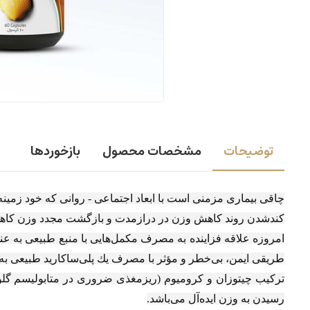
توضیحات
مشخصات محصول
بازخوردها
چاقی بيماری مزمنی است با ابعاد اجتماعی - روانی كه خود زمينه‌س
كندشدن روند كاهش وزن در درازمدت و بازگشت مجدد وزن كاهش 
امروزه علاقه فزاينده به مصرف مكمل‌هايی با منبع طبيعی به عن
طريقی ايمن، بی‌خطر و مؤثر با مصرف يك پلی‌ساكاريد طبيعی به ن
تركيب چيتوزان و كروميوم (ريزمغذی ضروری در متابوليسم گلو
رسيدن به وزن ايده‌آل می‌باشد.