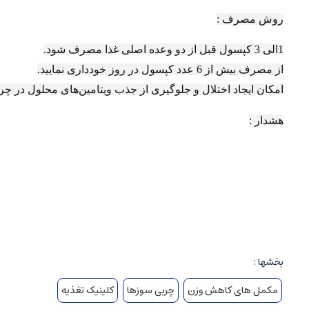
روش مصرف :
1الی 3 کپسول قبل از دو وعده اصلی غذا مصرف شود.
از مصرف بیش از 6 عدد کپسول در روز خودداری نمایید.
امکان ایجاد اختلال و جلوگیری از جذب ویتامین‌های محلول در چربی و سایر داروها تا 4 ساعت قبل و بعد ا
هشدار :
در صورت داشتن بیماری زمینه‌ای دوران بارداری و شیردهی و م
از مصرف این فرآورده در صورت داشتن حساسیت به صدف جانوران 
بخشها :
مکمل های کاهش وزن
چربی سوزها
کلینیک تغذیه