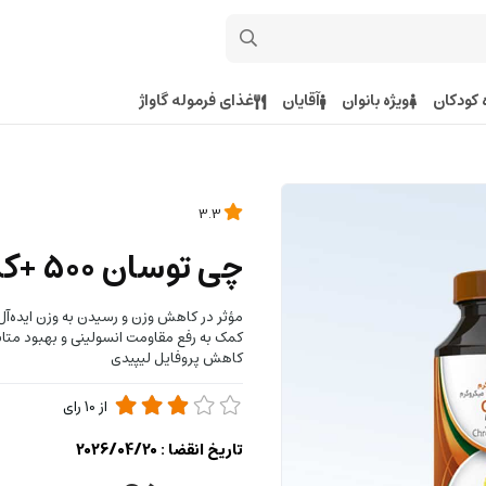
 کودکان
ویژه بانوان
آقایان
غذای فرموله گاواژ
3.3
چی توسان 500 +کرومیوم
مؤثر در کاهش وزن و رسیدن به وزن ایده‌آل
کمک به رفع مقاومت انسولینی و بهبود متاب
کاهش پروفایل لیپیدی
از
10
رای
تاریخ انقضا :
2026/04/20