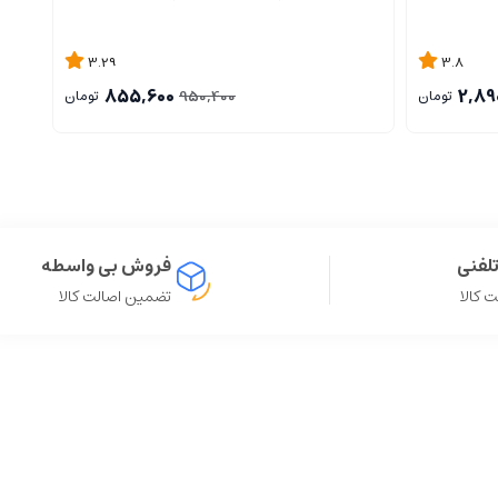
3.29
3.8
855,600
2,89
950,400
تومان
تومان
لفنی
فروش بی واسطه
 کالا
تضمین اصالت کالا