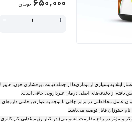
650,000
تومان
از ابتلا به بسياری از بيماری‌ها از جمله ديابت، پرفشاری خون، هايپر 
يافته از دغدغه‌های اصلی درمان غيردارويی چاقی است.
وان عامل محافظتی در برابر چاقی با توجه به عوارض جانبی داروهای ش
ام چيتوزان قابل توصيه می‌باشد.
كز و مؤثر در رفع مقاومت انسولينی) در كنار رژيم غذايی كم كالر