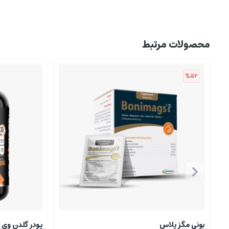
محصولات مرتبط
%52
بونی مگز پلاس
پودر گلدن وی 1000 گرمي موز