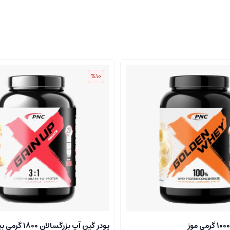
%10
پودر گین آپ بزرگسالان 1800 گرمی بيسكوئيت