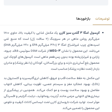
توضیحات
بازخوردها
کپسول امگا 3 گلدن سیز کارن
یک مکمل غذایی با کیفیت بالا، حاوی 1200
میلی‌گرم روغن ماهی در هر سروینگ (2 سافت ژل) است که منبع غنی
اسیدهای چرب غیراشباع امگا 3 (360 میلی‌گرم EPA و 240 میلی‌گرم DHA)
می‌باشد. این محصول با نشان
MEG-3
از شرکت DSM سوئیس، فاقد جیوه،
پارابن و غیرتراریخته بوده بدون پس‌طعم ماهی است. کپسول‌های کوچک این
محصول بلع آسان‌تری دارند و برای بزرگسالان، کودکان (با نظر پزشک) و مادران
باردار (تحت نظارت پزشک) مناسب است.
این مکمل به حفظ سلامت قلب و عروق، کاهش تری‌گلیسیرید و کلسترول بد
(LDL)، بهبود عملکرد مغز و سیستم عصبی، تقویت بینایی، کاهش التهاب
مفاصل و بهبود سلامت پوست و مو کمک می‌کند. همچنین در پیشگیری از
بیماری‌های التهابی مزمن مانند آرتریت روماتوئید، دیابت، آلزایمر و افسردگی
موثر است. تولید شرکت داروسازی کارن تحت لیسانس کانادا، کیفیت و خلوص
این محصول را تضمین می‌کند.