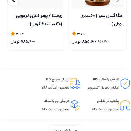
امگا گلدن سیز ( 60عددی
ريجنتا / پودر كلاژن لیمویی
وی
قوطی )
(30 ساشه 6 گرمی)
3.27
3.29
855,600
تومان
785,400
تومان
950,400
تضمین اصالت کالا
ارسال سریع کالا
امکان تحویل اکسپرس
تضمین اصالت کالا
پشتیبانی تلفنی
فروش بی واسطه
تضمین اصالت کالا
تضمین اصالت کالا
برگشت به بالا