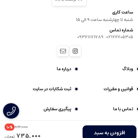
ساعت کاری
شنبه تا چهارشنبه ساعت ۹ الی ۱۵
شماره تماس
|
09361171789
02126705305
وبلاگ
درباره ما
قوانین و مقررات
ثبت شکایات در سایت
تماس با ما
پیگیری سفارش
814,000
10%
Copyright © mazidipharmacy.com
فروشگاه ساخته شده با شاپفا
افزودن به سبد
735,000
تومان