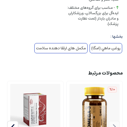
• مناسب برای گروه‌های مختلف:
ایده‌آل برای بزرگسالان، ورزشکاران
ویژگی‌ها
:
و مادران باردار (تحت نظارت
پزشک).
برند
: کارن (Karen)
تعداد
: 50 سافت ژل
بخشها :
سروینگ سایز
: 2 سافت ژل
روغن ماهي (امگا)
مکمل های ارتقا دهنده سلامت
تعداد سروینگ
: 25
کشور سازنده
: ایران
محصولات مرتبط
%10