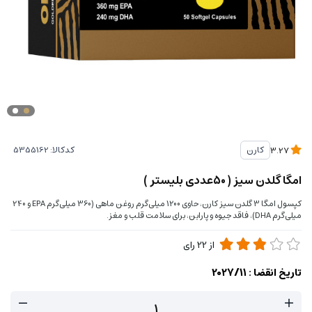
کدکالا:
کارن
3.27
امگا گلدن سیز ( 50عددی بليستر )
کپسول امگا 3 گلدن سیز کارن، حاوی 1200 میلی‌گرم روغن ماهی (360 میلی‌گرم EPA و 240
میلی‌گرم DHA)، فاقد جیوه و پارابن، برای سلامت قلب و مغز.
از
22
رای
تاریخ انقضا :
2027/11