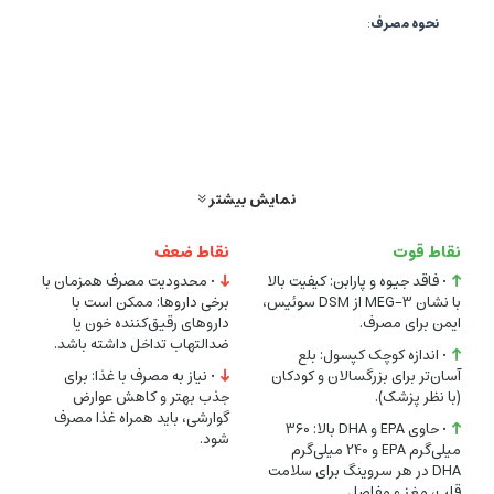
نحوه مصرف
:
روزانه 2 تا 4 کپسول همراه با غذا و یک لیوان آب، یا طبق نظر پزشک یا
متخصص تغذیه.
برای کودکان زیر 18 سال، زنان باردار یا شیرده، تنها با تجویز پزشک
مصرف شود.
نمایش بیشتر
هشدارها
:
نقاط قوت
نقاط ضعف
در صورت مصرف داروهای رقیق‌کننده خون، ضدالتهاب‌های
• فاقد جیوه و پارابن: کیفیت بالا
• محدودیت مصرف همزمان با
با نشان MEG-3 از DSM سوئیس،
برخی داروها: ممکن است با
غیراستروئیدی (مثل آسپرین، ایبوپروفن) یا داروهای کاهنده فشار
ایمن برای مصرف.
داروهای رقیق‌کننده خون یا
ضدالتهاب تداخل داشته باشد.
خون، قبل از مصرف با پزشک مشورت کنید.
• اندازه کوچک کپسول: بلع
آسان‌تر برای بزرگسالان و کودکان
• نیاز به مصرف با غذا: برای
مصرف بیش از حد ممکن است باعث تهوع، اسهال یا مدفوع شل شود.
(با نظر پزشک).
جذب بهتر و کاهش عوارض
گوارشی، باید همراه غذا مصرف
در جای خشک، خنک (زیر 30 درجه سانتی‌گراد) و دور از نور مستقیم
• حاوی EPA و DHA بالا: 360
شود.
میلی‌گرم EPA و 240 میلی‌گرم
خورشید و دسترس کودکان نگهداری شود.
DHA در هر سروینگ برای سلامت
این محصول برای تشخیص، پیشگیری یا درمان بیماری نیست.
قلب، مغز و مفاصل.