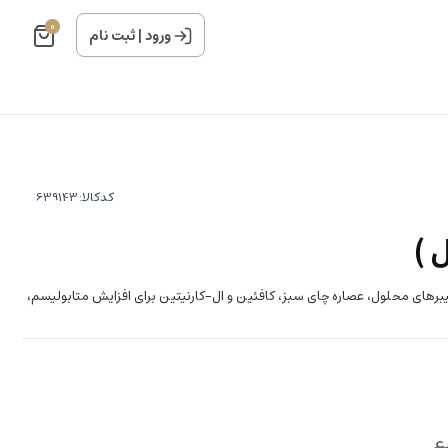
0
ورود
|
ثبت نام
کدکالا:
برهای محلول، عصاره چای سبز، کافئین و ال-کارنیتین برای افزایش متابولیسم،