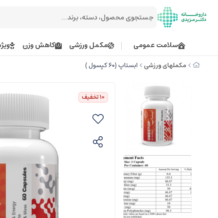
سلامت عمومی
مکمل ورزشی
کاهش وزن
ویژه
مکملهای ورزشی
ابستاپ (۶۰ کپسول )
10
تخفیف