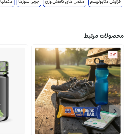
افزایش متابولیسم
مکمل های کاهش وزن
چربی سوزها
مکملها
محصولات مرتبط
%12