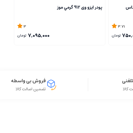
پودر ایزو وی 912 گرمي موز
پودر گلدن
3
3.71
7,095,000
750,
تومان
تومان
لفنی
فروش بی واسطه
 کالا
تضمین اصالت کالا