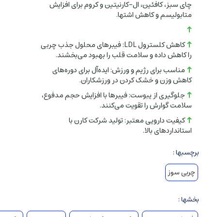
چای سبز، کافئین، ال-کارنیتین و کروم برای افزایش
متابولیسم و کاهش اشتها.
در جای خشک و خنک (زیر 30 درجه سانتی‌گراد) و دور از دسترس کودکان نگهداری شود.
کاهش کلسترول LDL: فیبرهای محلول جذب چربی
ویژگی‌ها
:
را کاهش داده و سلامت قلب را بهبود می‌بخشند.
برند
: کارن (Karen)
مناسب برای رژیم و ورزش: ایده‌آل برای دوره‌های
کاهش وزن و خشک کردن در ورزشکاران.
تعداد
: 60 کپسول (بطری)
جلوگیری از یبوست: فیبرها با افزایش حجم مدفوع،
سلامت گوارش را تقویت می‌کنند.
سروینگ سایز
: 1 کپسول
کیفیت دارویی معتبر: تولید شرکت کارن با
استانداردهای بالا.
تعداد سروینگ
: 60
برچسبها :
کشور سازنده
: ایران
چربی سوز
بخشها :