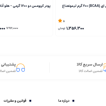
م لیمونعناع
پودر کربومس دو 1200 گرمی - هلو آناناس
5
000
1,356,300
792,000
تومان
ارسال سریع کالا
پشتیبانی ت
تضمین اصالت کالا
تضمین اصالت
درباره ما
قوانین و مقررات