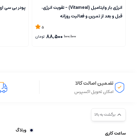
انرژی بار وایتامیل (Vitameal) – تقویت انرژی،
پودر بی سی ای ای (BCAA) 200 گر
قبل و بعد از تمرین و فعالیت روزانه
5
88,500
100,100
تومان
تضمین اصالت کالا
امکان تحویل اکسپرس
برگشت به بالا
وبلاگ
ساعت کاری