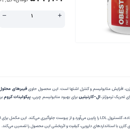
04,560
، افزایش متابولیسم و کنترل اشتها است. این محصول حاوی
فیبرهای محلول
ی تحریک ترموژنز،
ال-کارنیتین
برای بهبود متابولیسم چربی،
پیکولینات کروم
برا
ابستاپ با تشکیل توده ژلاتینی در روده، جذب قند و چربی را کاهش داده، کلسترول LDL را پایین می‌آورد
رن با استانداردهای دارویی، کیفیت و اثربخشی این محصول را تضمین می‌کند.