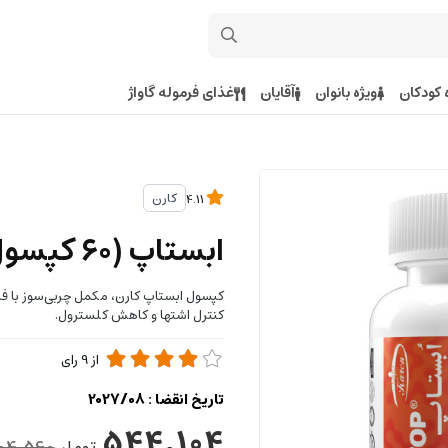
 کودکان
ویژه بانوان
آقایان
غذای فرموله گاواژ
کارن
4.11
ابستاپ (۶۰ کپسول )
کپسول ابستاپ کارن، مکمل چربی‌سوز با فی
کنترل اشتها و کاهش کلسترول.
از
9
رای
تاریخ انقضا :
2027/08
544,104
تومان