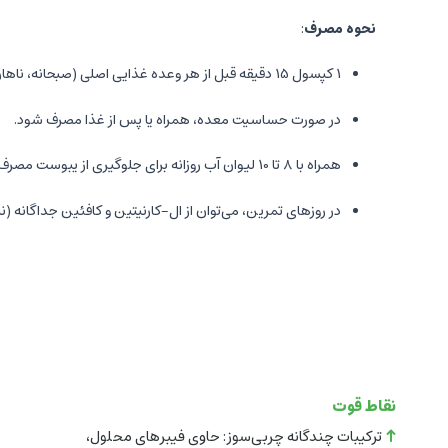
نحوه مصرف
:
1 کپسول 15 دقیقه قبل از هر وعده غذایی اصلی (صبحانه، ناهار، شام) با یک لیوان آب (روزانه 3 کپسول).
در صورت حساسیت معده، همراه یا پس از غذا مصرف شود.
همراه با 8 تا 10 لیوان آب روزانه برای جلوگیری از یبوست مصرف شود.
در روزهای تمرین، می‌توان از ال-کارنیتین و کافئین جداگانه (نیم تا 1 ساعت قبل از ورزش) به جای ابستاپ استف
هشدارها
:
افراد زیر 18 سال، زنان باردار یا شیرده، و بیماران مبتلا به بیماری‌های کبدی، کلیوی، قلبی، تیروئید، فشار خون بالا یا دیابت وابسته به انسولین قبل از مصرف با پزشک مشورت کنند.
افراد با سابقه تشنج از مصرف خودداری کنند.
بیش از 3 کپسول در روز مصرف نشود و از مصرف همزمان 3 کپسول اجتناب کنید.
نقاط قوت
ترکیبات چندگانه چربی‌سوز: حاوی فیبرهای محلول،
در صورت مصرف داروهای خاص (مثل وارفارین یا لووتیروکسین)، با فاصله 4-5 سا